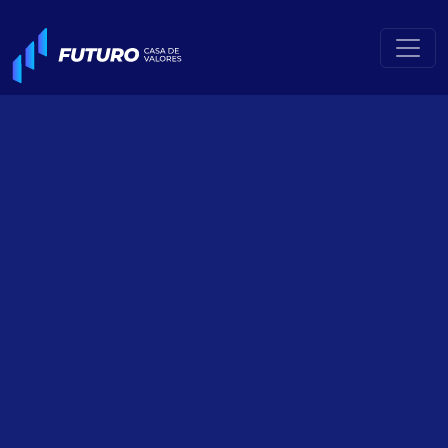
el Mercado
de Valores
Ecuatoriano:
100% digital
Abre tu cuenta en
portafolio en
minutos, diversifica
y haz crecer tu
dinero con
seguridad y
respaldo legal.
Empieza a
invertir ahora
Ir a Portafolio